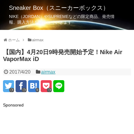
Sneaker Box（スニーカーボックス）
NIKE（JORDAN）やSUPREMEなどの限定商品、発売情
報、購入方法を紹介していきます
ホーム
airmax
【国内】4月20日9時発売開始予定！Nike Air
VaporMax iD
2017/4/20
airmax
0
Sponsored