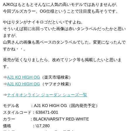
AJKOはもともとそんなに人気の高いモデルではありませんが、
今回ブルズカラー、OG仕様ということで注目度も高そうです。
やはりタンがナイキロゴだといいですよね。
そういえば前に出回っていた画像は赤いタンラベルだったかと思い
ますが、
山男さんの画像も黒ベースのタンラベルでした。変更になったんで
すかね・・。
発売が近くなりましたら、改めてリンク等も掲載したいと思いま
す。
⇒
AJ1 KO HIGH OG
（楽天市場検索）
⇒
AJ1 KO HIGH OG
（ヤフオク検索）
⇒
ナイキオンライン ジョーダン シューズ一覧
モデル名 ：AJ1 KO HIGH OG（国内発売予定）
スタイルコード：638471-001
カラー ：BLACK/VARSITY RED-WHITE
価格 ：\17,280