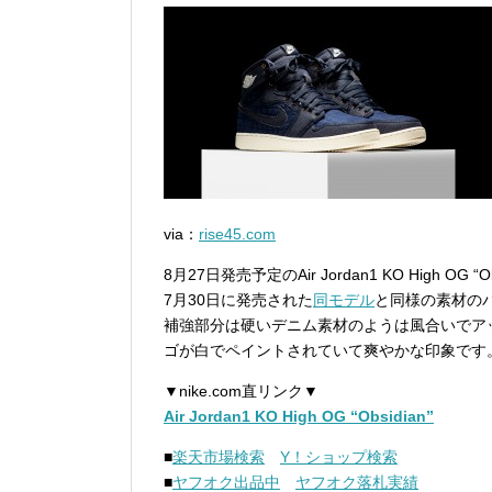
via：
rise45.com
8月27日発売予定のAir Jordan1 KO High OG 
7月30日に発売された
同モデル
と同様の素材の
補強部分は硬いデニム素材のようは風合いでア
ゴが白でペイントされていて爽やかな印象です
▼nike.com直リンク▼
Air Jordan1 KO High OG “Obsidian”
■
楽天市場検索
Y！ショップ検索
■
ヤフオク出品中
ヤフオク落札実績