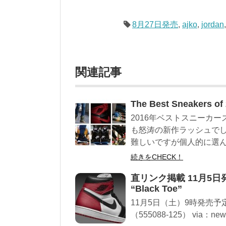
8月27日発売
,
ajko
,
jordan
関連記事
The Best Sneake
2016年ベストスニーカー
も怒涛の新作ラッシュで
難しいですが個人的に選んで
続きをCHECK！
直リンク掲載 11月5日発売予定 
“Black Toe”
11月5日（土）9時発売予定
（555088-125） via：new