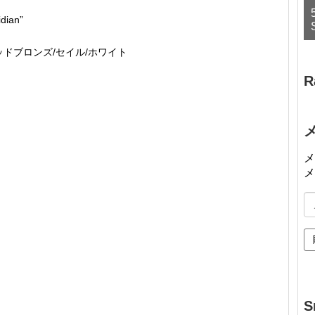
ian”
ブロンズ/セイル/ホワイト
R
メ
メ
メ
ー
ル
ア
ド
レ
ス
S