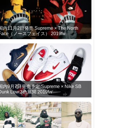
国内11月2日発売 Supreme × The North
Face（ノースフェイス） 2019fw
国内9月7日発売予定 Supreme × Nike SB
Dunk Low 3色展開 2019fw