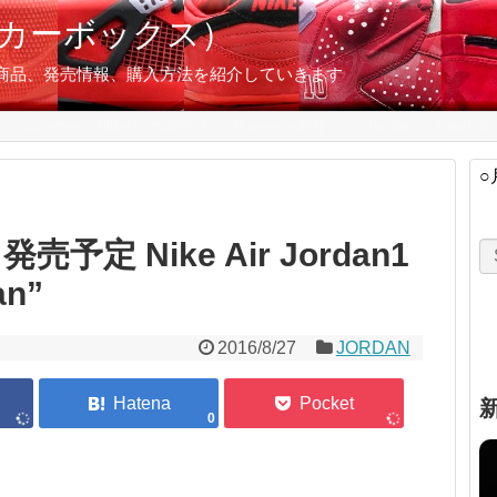
スニーカーボックス）
の限定商品、発売情報、購入方法を紹介していきます
Supreme
Nike.com攻略法
Supreme攻略法
Jordan
NikeLab
○
予定 Nike Air Jordan1
an”
2016/8/27
JORDAN
0