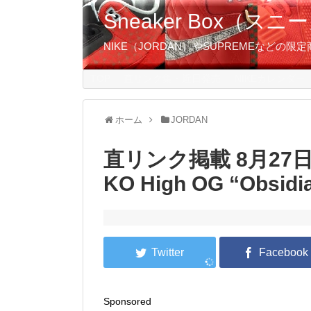
Sneaker Box（
NIKE（JORDAN）やSUPREMEなど
TOP
直リンク集・近日発売
NIKEカレンダー
ホーム
JORDAN
直リンク掲載 8月27日発売
KO High OG “Obsidi
Sponsored