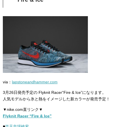
via：
lapstoneandhammer.com
3月26日発売予定の Flyknit Racer“Fire & Ice”になります。
人気モデルから氷と熱をイメージした新カラーが発売予定！
▼nike.com直リンク▼
Flyknit Racer “Fire & Ice”
■
楽天市場検索