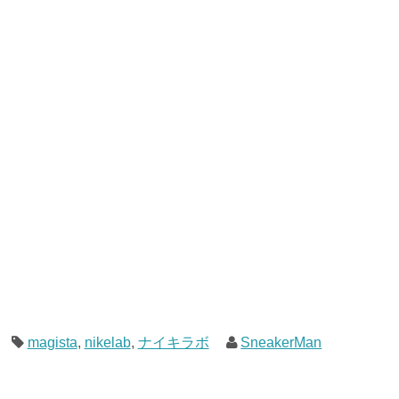
magista
,
nikelab
,
ナイキラボ
SneakerMan