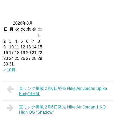
2026年8月
日
月
火
水
木
金
土
1
2
3
4
5
6
7
8
9
10
11
12
13
14
15
16
17
18
19
20
21
22
23
24
25
26
27
28
29
30
31
« 10月
直リンク掲載 2月6日発売 Nike Air Jordan Spike
Forty”BHM”
直リンク掲載 2月6日発売 Nike Air Jordan 1 KO
High OG “Shadow”