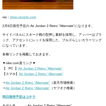
via：
shop.renarts.com
2月6日発売予定の Air Jordan 2 Retro “Alternate”になります。
サイドパネルにスネーク柄の型押し素材を採用し、アッパーはブラ
ック、アクセントにレッドを採用した、ブルズらしいカラーリング
になっています。
各種リンクを掲載しておきます。
▼nike.com直リンク▼
【 PC 】
Air Jordan 2 Retro “Alternate”
【スマホ】
Air Jordan 2 Retro “Alternate”
⇒
Air Jordan 2 Retro “Alternate”
（楽天市場検索）
⇒
Air
Jordan 2 Retro “Alternate”
（ヤフオク検索）
同日発売予定はコチラ
モデル名 ：Air Jordan 2 Retro “Alternate”