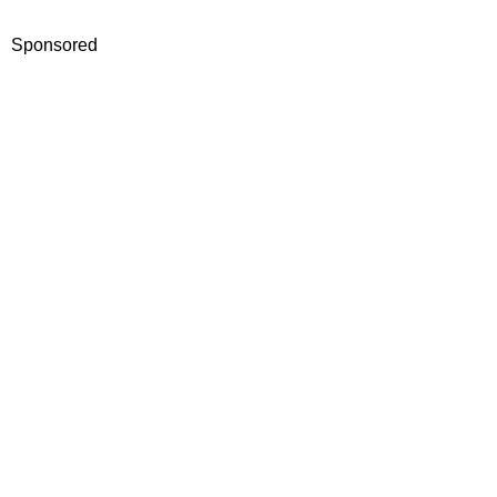
Sponsored