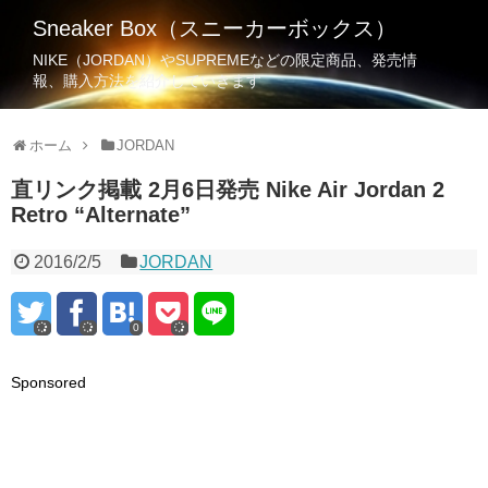
Sneaker Box（スニーカーボックス）
NIKE（JORDAN）やSUPREMEなどの限定商品、発売情
報、購入方法を紹介していきます
ホーム
JORDAN
直リンク掲載 2月6日発売 Nike Air Jordan 2
Retro “Alternate”
2016/2/5
JORDAN
0
Sponsored