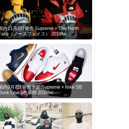
国内11月2日発売 Supreme × The North
Face（ノースフェイス） 2019fw
国内9月7日発売予定 Supreme × Nike SB
Dunk Low 3色展開 2019fw