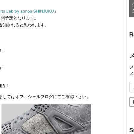
rts Lab by atmos SHINJUKU
」
展開予定となります。
告知されると思われます。
R
始！
メ
始！
メ
メ
開始！
ー
ましてはオフィシャルブログにてご確認下さい。
ル
ア
ド
レ
ス
S