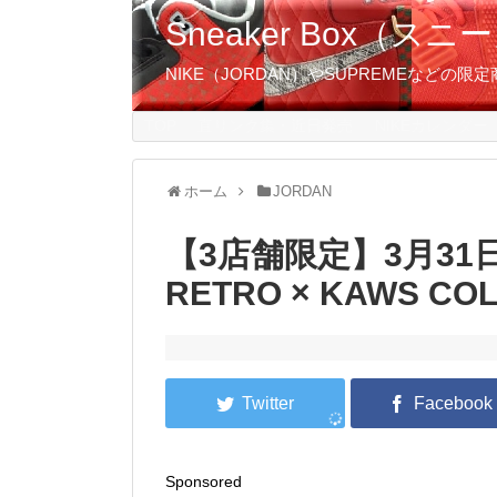
Sneaker Box（
NIKE（JORDAN）やSUPREMEなど
TOP
直リンク集・近日発売
NIKEカレンダー
ホーム
JORDAN
【3店舗限定】3月31日発
RETRO × KAWS COL
Sponsored