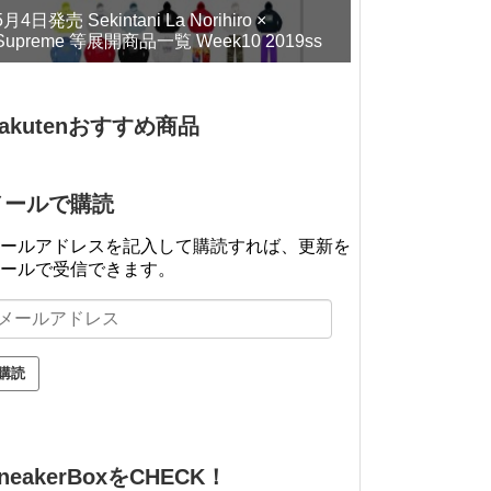
5月4日発売 Sekintani La Norihiro ×
Supreme 等展開商品一覧 Week10 2019ss
akutenおすすめ商品
メールで購読
ールアドレスを記入して購読すれば、更新を
ールで受信できます。
neakerBoxをCHECK！