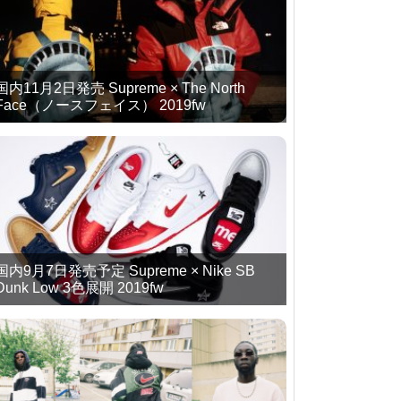
国内11月2日発売 Supreme × The North
Face（ノースフェイス） 2019fw
国内9月7日発売予定 Supreme × Nike SB
Dunk Low 3色展開 2019fw