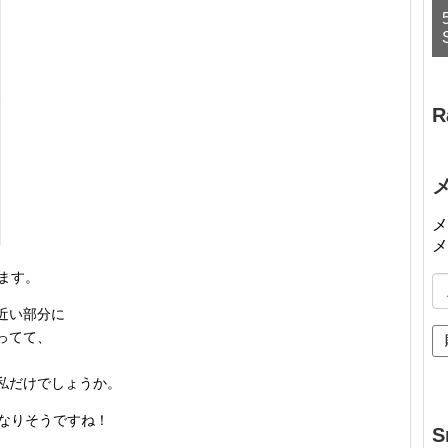
R
メ
メ
ます。
メ
ー
近い部分に
ル
ってて、
ア
ド
私だけでしょうか。
レ
ス
になりそうですね！
S