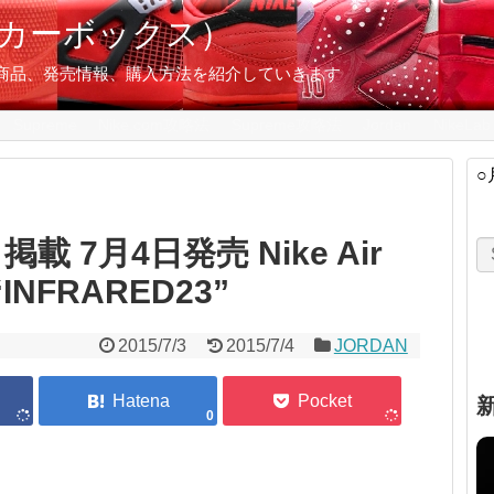
スニーカーボックス）
の限定商品、発売情報、購入方法を紹介していきます
Supreme
Nike.com攻略法
Supreme攻略法
Jordan
NikeLab
○
 7月4日発売 Nike Air
 “INFRARED23”
2015/7/3
2015/7/4
JORDAN
0