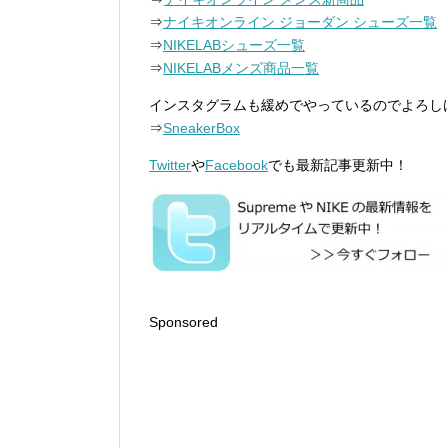
⇒
ナイキオンライン ジョーダン シューズ一覧
⇒
NIKELABシューズ一覧
⇒
NIKELABメンズ商品一覧
インスタグラムも緩めでやっているのでよろし
⇒
SneakerBox
Twitter
や
Facebook
でも最新記事更新中！
Sponsored