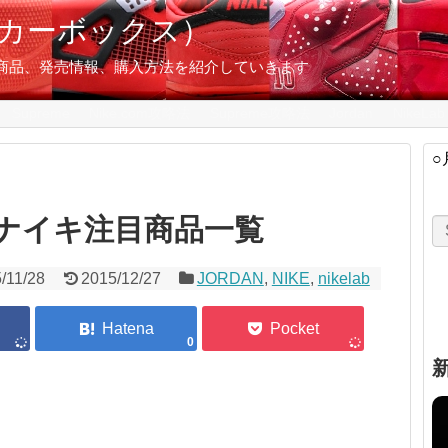
スニーカーボックス）
の限定商品、発売情報、購入方法を紹介していきます
Supreme
Nike.com攻略法
Supreme攻略法
Jordan
NikeLab
○
定 ナイキ注目商品一覧
/11/28
2015/12/27
JORDAN
,
NIKE
,
nikelab
0