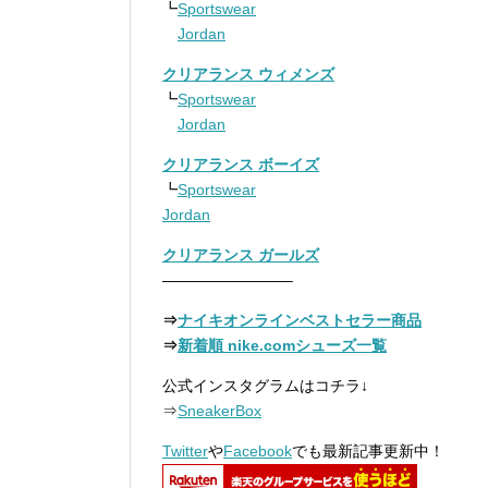
┗
Sportswear
Jordan
クリアランス ウィメンズ
┗
Sportswear
Jordan
クリアランス ボーイズ
┗
Sportswear
Jordan
クリアランス ガールズ
————————–
⇒
ナイキオンラインベストセラー商品
⇒
新着順 nike.comシューズ一覧
公式インスタグラムはコチラ↓
⇒
SneakerBox
Twitter
や
Facebook
でも最新記事更新中！