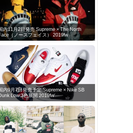
国内11月2日発売 Supreme × The North
Face（ノースフェイス） 2019fw
国内9月7日発売予定 Supreme × Nike SB
Dunk Low 3色展開 2019fw