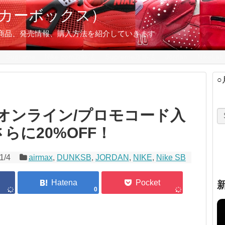
スニーカーボックス）
の限定商品、発売情報、購入方法を紹介していきます
Supreme
Nike.com攻略法
Supreme攻略法
Jordan
NikeLab
○
オンライン/プロモコード入
らに20%OFF！
1/4
airmax
,
DUNKSB
,
JORDAN
,
NIKE
,
Nike SB
0