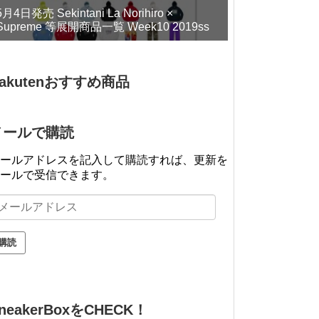
5月4日発売 Sekintani La Norihiro ×
Supreme 等展開商品一覧 Week10 2019ss
akutenおすすめ商品
メールで購読
ールアドレスを記入して購読すれば、更新を
ールで受信できます。
neakerBoxをCHECK！