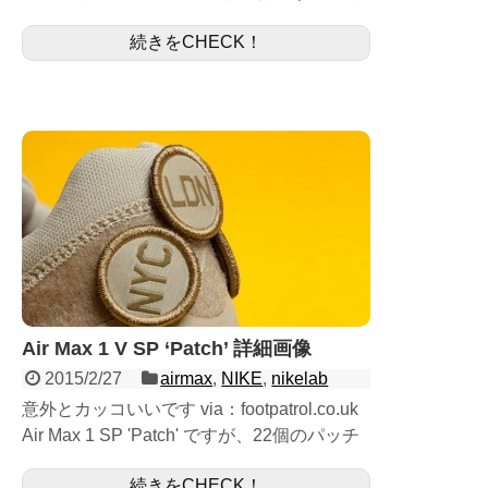
ーチデニム素材にガムソールと人気の要素は
続きをCHECK！
詰まっています。 最近新作についてはS...
Air Max 1 V SP ‘Patch’ 詳細画像
2015/2/27
airmax
,
NIKE
,
nikelab
意外とカッコいいです via：footpatrol.co.uk
Air Max 1 SP 'Patch' ですが、22個のパッチ
がついていて シューズに張ったり剥がした
続きをCHECK！
り出来...