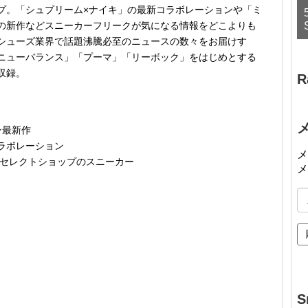
プ。「シュプリーム×ナイキ」の最新コラボレーションや「ミ
の新作などスニーカーフリークが気になる情報をどこよりも
シューズ業界で話題沸騰必至のニュースの数々をお届けす
ニューバランス」「プーマ」「リーボック」をはじめとする
収録。
R
ン最新作
ラボレーション
メ
 セレクトショップのスニーカー
メ
メ
ー
ル
ア
ド
レ
ス
S