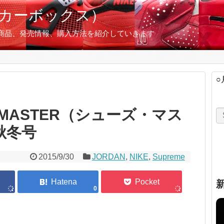
スニーカーボックス）
の限定商品、発売情報、購入方法を紹介していきます
Supreme
Nike.com攻略法
Supreme攻略法
Jordan
NikeLab
○
S MASTER（シューズ・マス
年秋冬号
2015/9/30
JORDAN
,
NIKE
,
Supreme
0