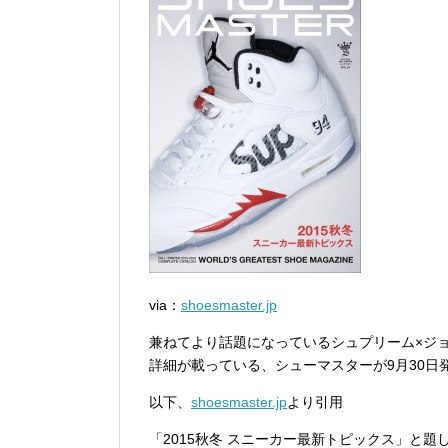
via：
shoesmaster.jp
兼ねてより話題になっているシュプリーム×ジョ
詳細が載っている、シューマスターが9月30日
以下、
shoesmaster.jp
より引用
「2015秋冬 スニーカー最新トピックス」と