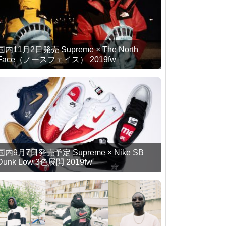
国内11月2日発売 Supreme × The North
Face（ノースフェイス） 2019fw
国内9月7日発売予定 Supreme × Nike SB
Dunk Low 3色展開 2019fw