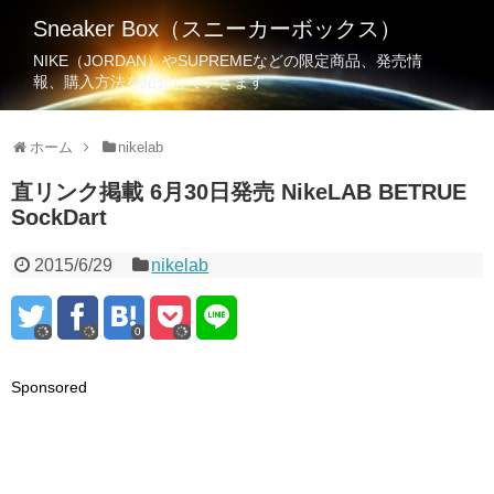
Sneaker Box（スニーカーボックス）
NIKE（JORDAN）やSUPREMEなどの限定商品、発売情
報、購入方法を紹介していきます
ホーム
nikelab
直リンク掲載 6月30日発売 NikeLAB BETRUE
SockDart
2015/6/29
nikelab
0
Sponsored