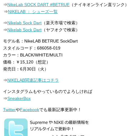
⇒
NikeLab SOCK DART #BETRUE
（ナイキオンライン直リンク）
⇒
NIKELAB ： シューズ一覧
⇒
Nikelab Sock Dart
（楽天市場で検索）
⇒
Nikelab Sock Dart
（ヤフオクで検索）
モデル名：NikeLAB BETRUE SockDart
スタイルコード：686058-019
カラー：BLACK/WHITE/MULTI
価格：￥15,120（想定）
発売日：6月30日（火）
⇒
NIKELAB関連記事はコチラ
インスタグラムもやっているのでよろしければ
⇒
SneakerBox
Twitter
や
Facebook
でも最新記事更新中！