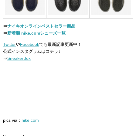
⇒
ナイキオンラインベストセラー商品
⇒
新着順 nike.comシューズ一覧
Twitter
や
Facebook
でも最新記事更新中！
公式インスタグラムはコチラ↓
⇒
SneakerBox
pics via：
nike.com