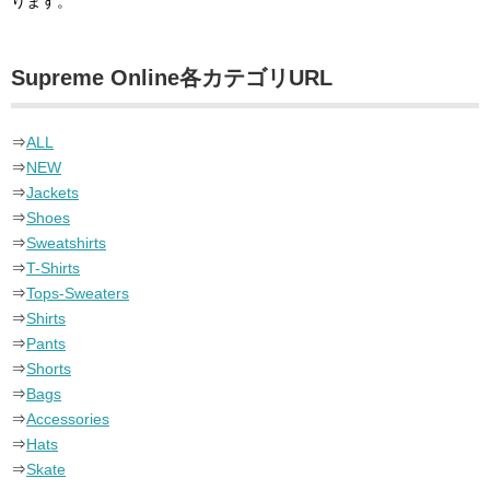
ります。
Supreme Online各カテゴリURL
⇒
ALL
⇒
NEW
⇒
Jackets
⇒
Shoes
⇒
Sweatshirts
⇒
T-Shirts
⇒
Tops-Sweaters
⇒
Shirts
⇒
Pants
⇒
Shorts
⇒
Bags
⇒
Accessories
⇒
Hats
⇒
Skate