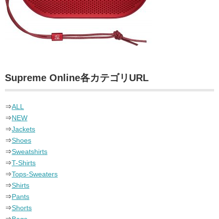
Supreme Online各カテゴリURL
⇒
ALL
⇒
NEW
⇒
Jackets
⇒
Shoes
⇒
Sweatshirts
⇒
T-Shirts
⇒
Tops-Sweaters
⇒
Shirts
⇒
Pants
⇒
Shorts