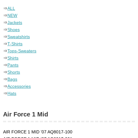
⇒
ALL
⇒
NEW
⇒
Jackets
⇒
Shoes
⇒
Sweatshirts
⇒
T-Shirts
⇒
Tops-Sweaters
⇒
Shirts
⇒
Pants
⇒
Shorts
⇒
Bags
⇒
Accessories
⇒
Hats
Air Force 1 Mid
AIR FORCE 1 MID ’07 AQ8017-100