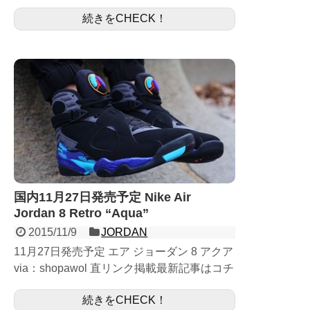
日発売予定のAir Jordan 8 Retro “Three T...
続きをCHECK！
国内11月27日発売予定 Nike Air
Jordan 8 Retro “Aqua”
2015/11/9
JORDAN
11月27日発売予定 エア ジョーダン 8 アクア
via：shopawol 直リンク掲載最新記事はコチ
ラ！ 国内11月27日発売予定 Nike Air Jordan
続きをCHECK！
8 Ret...