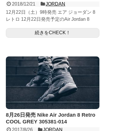
2018/12/21
JORDAN
12月22日（土）9時発売 エア ジョーダン 8
レトロ 12月22日発売予定のAir Jordan 8
Retro AIR RAID II 305381-004になります。
続きをCHECK！
エアレイド2...
8月26日発売 Nike Air Jordan 8 Retro
COOL GREY 305381-014
2017/8/26
JORDAN