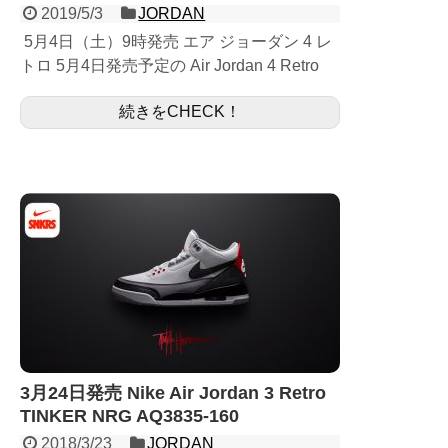
2019/5/3
JORDAN
5月4日（土）9時発売 エア ジョーダン 4 レ
トロ 5月4日発売予定の Air Jordan 4 Retro
BRED 308497-060 1999年ぶりにナイキロゴ
続きをCHECK！
を採用したファ...
3月24日発売 Nike Air Jordan 3 Retro
TINKER NRG AQ3835-160
2018/3/23
JORDAN