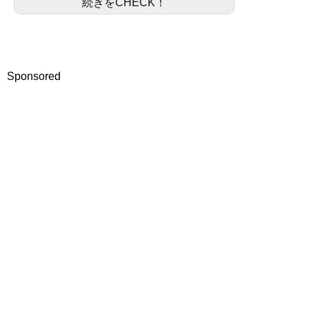
続きをCHECK！
定されており、待ちわびている...
Sponsored