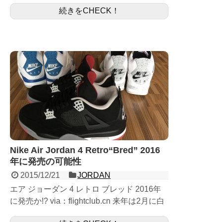
続きをCHECK！
約17年振りにジョーダン5...
Nike Air Jordan 4 Retro“Bred” 2016
年に発売の可能性
2015/12/21
JORDAN
エア ジョーダン 4 レトロ ブレッド 2016年
に発売か!? via：flightclub.cn 来年は2月に白
×セメントのジョーダン4レトロの発売が予