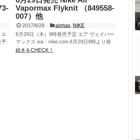
73-
Vapormax Flyknit （849558-
007）他
2017/6/28
airmax
,
NIKE
 エ
6月29日（木）9時発売予定 エア ヴェイパー
売予
マックス via：nike.com 6月29日9時より発
売予定のNike Air Vapormax Flyknit
続きをCHECK！
（849558-007...