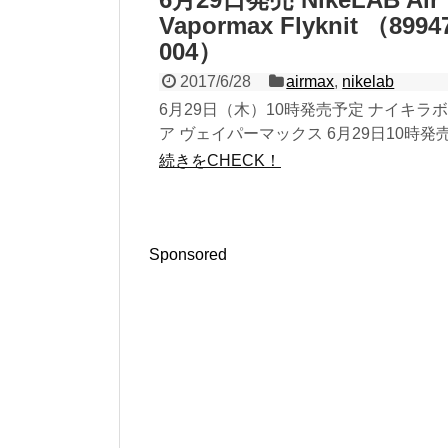
Vapormax Flyknit （8994
004）
2017/6/28
airmax
,
nikelab
6月29日（木）10時発売予定 ナイキラボ
ア ヴェイパーマックス 6月29日10時発
定のNikeLAB Air Vapormax Flyknit
続きをCHECK！
（899473-004）になります。 以前...
Sponsored