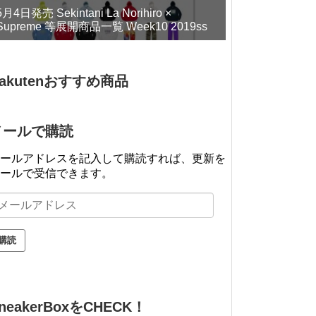
5月4日発売 Sekintani La Norihiro ×
Supreme 等展開商品一覧 Week10 2019ss
akutenおすすめ商品
メールで購読
ールアドレスを記入して購読すれば、更新を
ールで受信できます。
neakerBoxをCHECK！