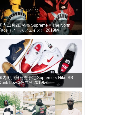
国内11月2日発売 Supreme × The North
Face（ノースフェイス） 2019fw
国内9月7日発売予定 Supreme × Nike SB
Dunk Low 3色展開 2019fw