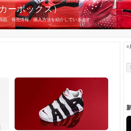
スニーカーボックス）
の限定商品、発売情報、購入方法を紹介していきます
Supreme
Nike.com攻略法
Supreme攻略法
Jordan
NikeLab
○