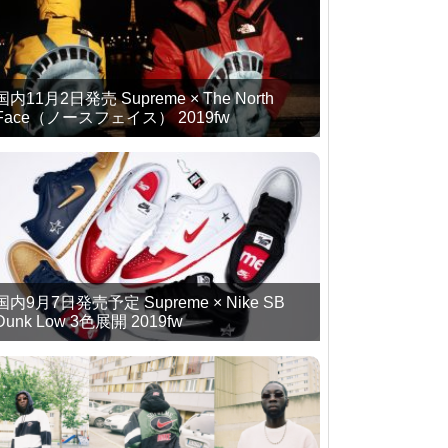
国内11月2日発売 Supreme × The North
Face（ノースフェイス） 2019fw
国内9月7日発売予定 Supreme × Nike SB
Dunk Low 3色展開 2019fw