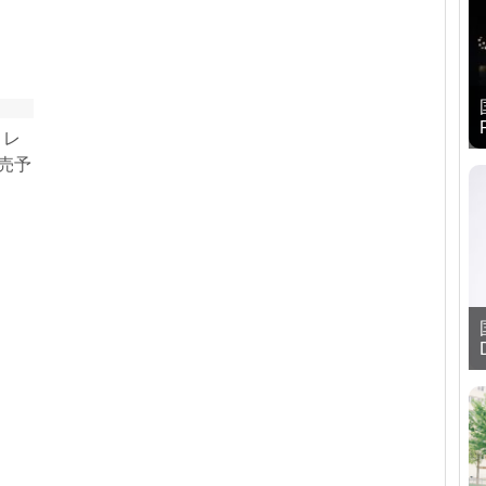
 レ
発売予