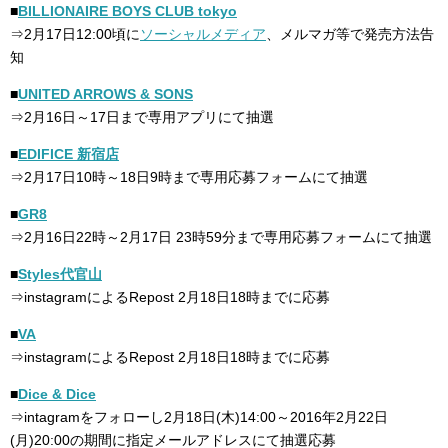
■
BILLIONAIRE BOYS CLUB tokyo
⇒2月17日12:00頃に
ソーシャルメディア
、メルマガ等で発売方法告
知
■
UNITED ARROWS & SONS
⇒2月16日～17日まで専用アプリにて抽選
■
EDIFICE 新宿店
⇒2月17日10時～18日9時まで専用応募フォームにて抽選
■
GR8
⇒2月16日22時～2月17日 23時59分まで専用応募フォームにて抽選
■
Styles代官山
⇒instagramによるRepost 2月18日18時までに応募
■
VA
⇒instagramによるRepost 2月18日18時までに応募
■
Dice & Dice
⇒intagramをフォローし2月18日(木)14:00～2016年2月22日
(月)20:00の期間に指定メールアドレスにて抽選応募