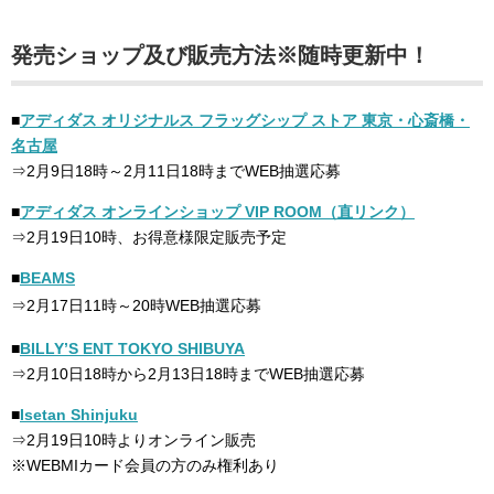
発売ショップ及び販売方法※随時更新中！
■
アディダス オリジナルス フラッグシップ ストア 東京・心斎橋・
名古屋
⇒2月9日18時～2月11日18時までWEB抽選応募
■
アディダス オンラインショップ VIP ROOM（直リンク）
⇒2月19日10時、お得意様限定販売予定
■
BEAMS
⇒2月17日11時～20時WEB抽選応募
■
BILLY’S ENT TOKYO SHIBUYA
⇒2月10日18時から2月13日18時までWEB抽選応募
■
Isetan Shinjuku
⇒2月19日10時よりオンライン販売
※WEBMIカード会員の方のみ権利あり