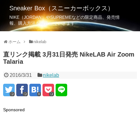
Sneaker Box（スニーカーボックス）
NIKE（JORDAN）やSUPREMEなどの限定商品、発売情
報、購入方法を紹介していきます
ホーム
nikelab
直リンク掲載 3月31日発売 NikeLAB Air Zoom
Talaria
2016/3/31
nikelab
0
Sponsored