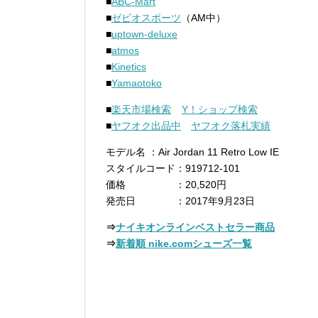
■
ABC-Mart
■
ゼビオスポーツ
（AM中）
■
uptown-deluxe
■
atmos
■
Kinetics
■
Yamaotoko
■
楽天市場検索
Y！ショップ検索
■
ヤフオク出品中
ヤフオク落札実績
モデル名 ：Air Jordan 11 Retro Low IE
スタイルコード：919712-101
価格 ：20,520円
発売日 ：2017年9月23日
⇒
ナイキオンラインベストセラー商品
⇒
新着順 nike.comシューズ一覧