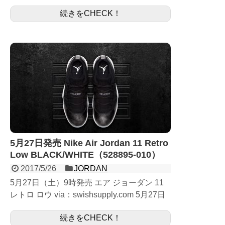
29日（土）9時発売予定のAir Jordan
続きをCHECK！
11Reto...
5月27日発売 Nike Air Jordan 11 Retro
Low BLACK/WHITE（528895-010）
2017/5/26
JORDAN
5月27日（土）9時発売 エア ジョーダン 11
レトロ ロウ via：swishsupply.com 5月27日
発売予定のAir Jordan 11 Retro Low
続きをCHECK！
BLACK...