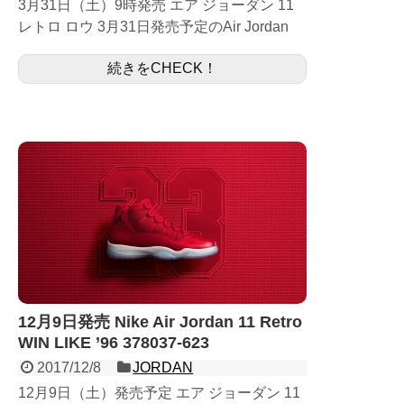
3月31日（土）9時発売 エア ジョーダン 11
レトロ ロウ 3月31日発売予定のAir Jordan
11 Retro Low IRIDESCENT 528895-145にな
続きをCHECK！
ります。 ...
12月9日発売 Nike Air Jordan 11 Retro
WIN LIKE ’96 378037-623
2017/12/8
JORDAN
12月9日（土）発売予定 エア ジョーダン 11