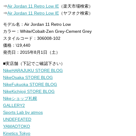
⇒
Air Jordan 11 Retro Low IE
（楽天市場検索）
⇒
Air Jordan 11 Retro Low IE
（ヤフオク検索）
モデル名：Air Jordan 11 Retro Low
カラー：White/Cobalt-Zen Grey-Cement Grey
スタイルコード：306008-102
価格：\19,440
発売日：2015年8月1日（土）
■実店舗（下記でご確認下さい）
NikeHARAJUKU STORE BLOG
NikeOsaka STORE BLOG
NikeFukuoka STORE BLOG
NikeKichijoji STORE BLOG
Nikeショップ札幌
GALLERY2
Sports Lab by atmos
UNDEFEATED
YAMAOTOKO
Kinetics Tokyo