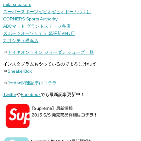
mita sneakers
スーパースポーツゼビオゼビオドームつくば
CORNERS Sports Authority
ABCマート グランドステージ各店
スポーツオーソリティ 幕張新都心店
丸井シティ横浜店
⇒
ナイキオンライン ジョーダン シューズ一覧
インスタグラムもやっているのでよろしければ
⇒
SneakerBox
⇒
Jordan関連記事はコチラ
Twitter
や
Facebook
でも最新記事更新中！