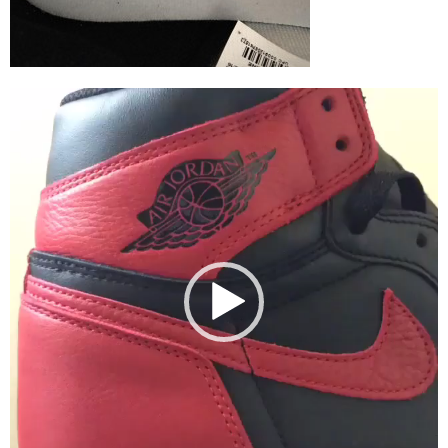
動
画
プ
レ
ー
ヤ
ー