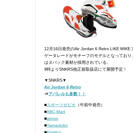
12月16日発売のAir Jordan 6 Retro LIKE MI
ゲータレードがモチーフのモデルとなっており
はヌバック素材が採用されている。
9時よりSNKRS他正規取扱店にて展開予定！
▼SNKRS▼
Air Jordan 6 Retro
⇒
アパレルも多数！！
■
スポーツゼビオ
（午前中発売）
■
ABC-Mart
■
atmos
■
Yamaotoko
■
Kinetics