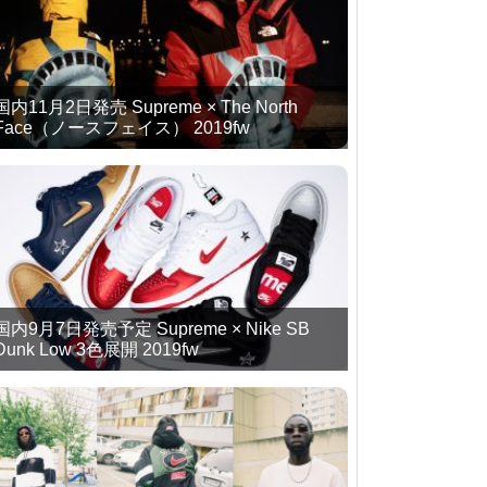
国内11月2日発売 Supreme × The North
Face（ノースフェイス） 2019fw
国内9月7日発売予定 Supreme × Nike SB
Dunk Low 3色展開 2019fw