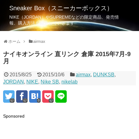
Sneaker Box（スニーカーボックス）
NIKE（JORDAN）やSUPREMEなどの限定商品、発売情
報、購入方法を紹介していきます
ホーム
airmax
ナイキオンライン 直リンク 倉庫 2015年7月-9
月
2015/8/25
2015/10/6
airmax
,
DUNKSB
,
JORDAN
,
NIKE
,
Nike SB
,
nikelab
0
Sponsored