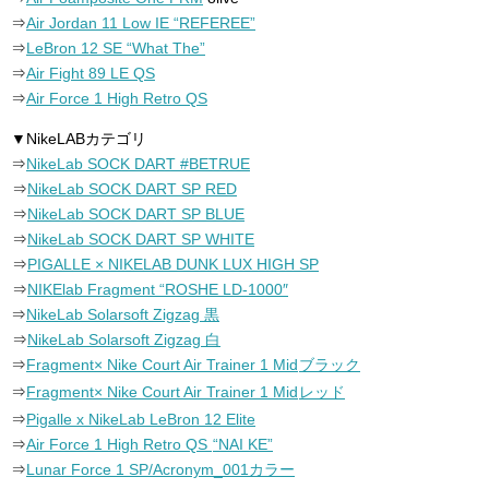
⇒
Air Jordan 11 Low IE “REFEREE”
⇒
LeBron 12 SE “What The”
⇒
Air Fight 89 LE QS
⇒
Air Force 1 High Retro QS
▼NikeLABカテゴリ
⇒
NikeLab SOCK DART #BETRUE
⇒
NikeLab SOCK DART SP RED
⇒
NikeLab SOCK DART SP BLUE
⇒
NikeLab SOCK DART SP WHITE
⇒
PIGALLE × NIKELAB DUNK LUX HIGH SP
⇒
NIKElab Fragment “ROSHE LD-1000″
⇒
NikeLab Solarsoft Zigzag 黒
⇒
NikeLab Solarsoft Zigzag 白
⇒
Fragment× Nike Court Air Trainer 1 Mid
ブラック
⇒
Fragment× Nike Court Air Trainer 1 Mid
レッド
⇒
Pigalle x NikeLab LeBron 12 Elite
⇒
Air Force 1 High Retro QS
“NAI KE”
⇒
Lunar Force 1 SP/Acronym_001カラー