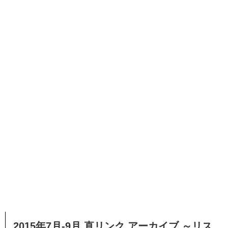
2015年7月‐9月 直リンク アーカイブ ～リス