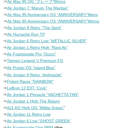
⇒
Air Max 95 OG “グレープ″Wmns
⇒
Air Jordan 7 “Marvin The Martian”
⇒
Air Max 95 Anniversary QS “ANNIVERSARY”Mens
⇒
Air Max 95 Anniversary QS “ANNIVERSARY”Wmns
⇒
Air Jordan 9 Retro “The Spirit”
⇒
Air Hurrache Run TP
⇒
Air Jordan 6 Retro Low “METALLIC SILVER”
⇒
Air Jordan 1 Retro High “Rare Air”
⇒
Air Foamposite Pro “Gucci”
⇒
Tiempo Legend V Premium FG
⇒
Air Presto QS “Island Blue”
⇒
Air Jordan 9 Retro “Anthracite”
⇒
Flykint Racer “RAINBOW″
⇒
LeBron 12 EXT “Cork”
⇒
Air Jordan 1 Pinnacle “VACHETTA TAN″
⇒
Air Jordan 1 High The Return
⇒
AJ1 KO High OG “Militia Green”
‘
⇒
Air Jordan 11 Retro Low
⇒
Air Jordan 6 Low “GHOST GREEN”
⇒
Air Foamposite One PRM
olive