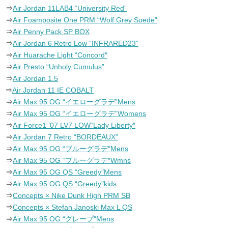
⇒
Air Jordan 11LAB4 “University Red”
⇒
Air Foamposite One PRM “Wolf Grey Suede”
⇒
Air Penny Pack SP BOX
⇒
Air Jordan 6 Retro Low “INFRARED23”
⇒
Air Huarache Light “Concord″
⇒
Air Presto “Unholy Cumulus”
⇒
Air Jordan 1.5
⇒
Air Jordan 11 IE COBALT
⇒
Air Max 95 OG “イエローグラデ”Mens
⇒
Air Max 95 OG “イエローグラデ”Womens
⇒
Air Force1 ’07 LV7 LOW“Lady Liberty″
⇒
Air Jordan 7 Retro “BORDEAUX”
⇒
Air Max 95 OG “ブルーグラデ″Mens
⇒
Air Max 95 OG “ブルーグラデ″Wmns
⇒
Air Max 95 OG QS “Greedy″Mens
⇒
Air Max 95 OG QS “Greedy″kids
⇒
Concepts × Nike Dunk High PRM SB
⇒
Concepts × Stefan Janoski Max L QS
⇒
Air Max 95 OG “グレープ″Mens